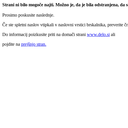
Strani ni bilo mogoče najti. Možno je, da je bila odstranjena, da
Prosimo poskusite naslednje.
Če ste spletni naslov vtipkali v naslovni vrstici brskalnika, preverite č
Do informacij poizkusite priti na domači strani
www.delo.si
ali
pojdite na
prejšnjo stran.