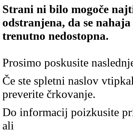
Strani ni bilo mogoče najt
odstranjena, da se nahaja
trenutno nedostopna.
Prosimo poskusite naslednj
Če ste spletni naslov vtipkal
preverite črkovanje.
Do informacij poizkusite pr
ali