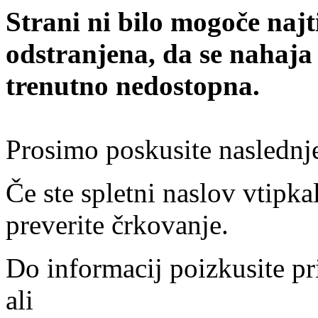
Strani ni bilo mogoče najt
odstranjena, da se nahaja
trenutno nedostopna.
Prosimo poskusite naslednj
Če ste spletni naslov vtipkal
preverite črkovanje.
Do informacij poizkusite pr
ali