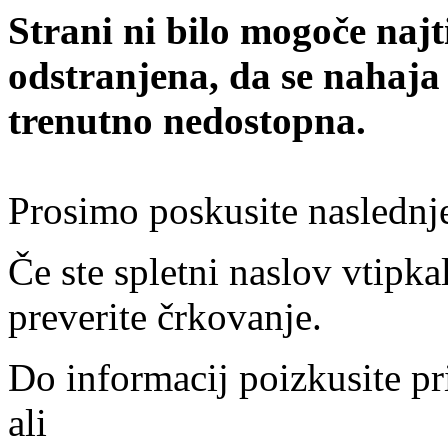
Strani ni bilo mogoče najt
odstranjena, da se nahaja
trenutno nedostopna.
Prosimo poskusite naslednj
Če ste spletni naslov vtipkal
preverite črkovanje.
Do informacij poizkusite pr
ali