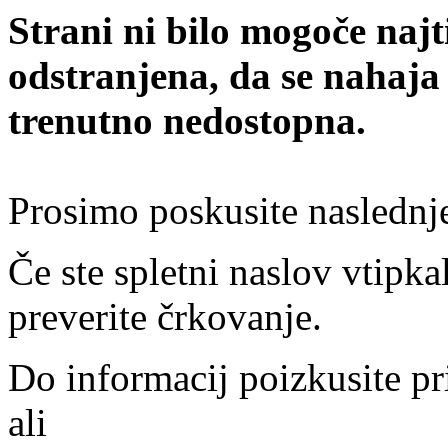
Strani ni bilo mogoče najt
odstranjena, da se nahaja
trenutno nedostopna.
Prosimo poskusite naslednj
Če ste spletni naslov vtipkal
preverite črkovanje.
Do informacij poizkusite pr
ali