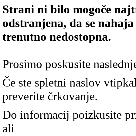
Strani ni bilo mogoče najt
odstranjena, da se nahaja
trenutno nedostopna.
Prosimo poskusite naslednj
Če ste spletni naslov vtipkal
preverite črkovanje.
Do informacij poizkusite pr
ali