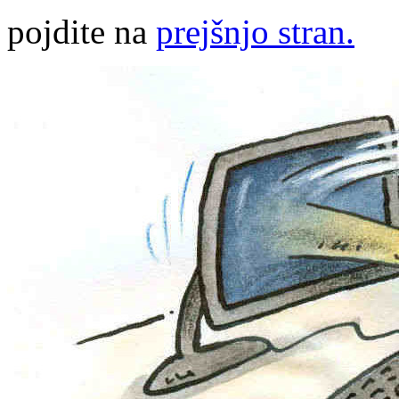
pojdite na
prejšnjo stran.