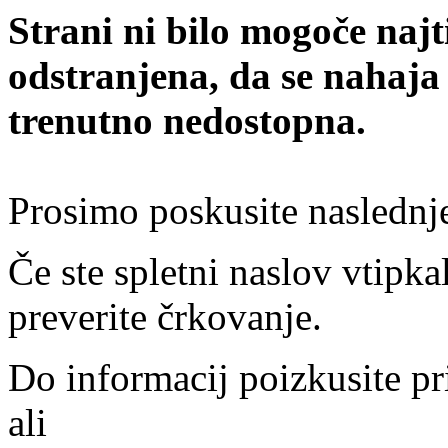
Strani ni bilo mogoče najt
odstranjena, da se nahaja
trenutno nedostopna.
Prosimo poskusite naslednj
Če ste spletni naslov vtipkal
preverite črkovanje.
Do informacij poizkusite pr
ali