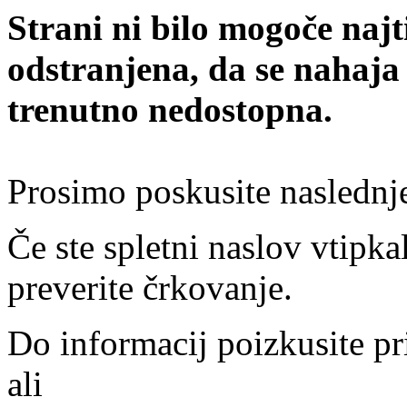
Strani ni bilo mogoče najt
odstranjena, da se nahaja
trenutno nedostopna.
Prosimo poskusite naslednj
Če ste spletni naslov vtipkal
preverite črkovanje.
Do informacij poizkusite pr
ali