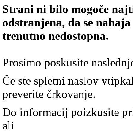
Strani ni bilo mogoče najt
odstranjena, da se nahaja
trenutno nedostopna.
Prosimo poskusite naslednj
Če ste spletni naslov vtipkal
preverite črkovanje.
Do informacij poizkusite pr
ali