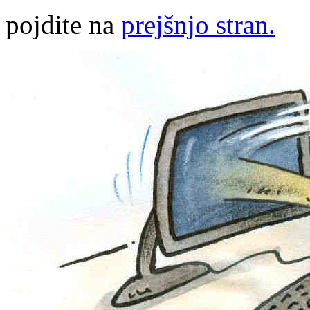
pojdite na
prejšnjo stran.