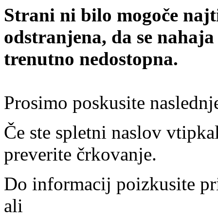
Strani ni bilo mogoče najt
odstranjena, da se nahaja
trenutno nedostopna.
Prosimo poskusite naslednj
Če ste spletni naslov vtipkal
preverite črkovanje.
Do informacij poizkusite pr
ali