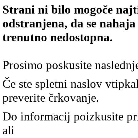
Strani ni bilo mogoče najt
odstranjena, da se nahaja
trenutno nedostopna.
Prosimo poskusite naslednj
Če ste spletni naslov vtipkal
preverite črkovanje.
Do informacij poizkusite pr
ali