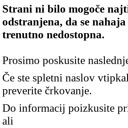
Strani ni bilo mogoče najt
odstranjena, da se nahaja
trenutno nedostopna.
Prosimo poskusite naslednj
Če ste spletni naslov vtipkal
preverite črkovanje.
Do informacij poizkusite pr
ali