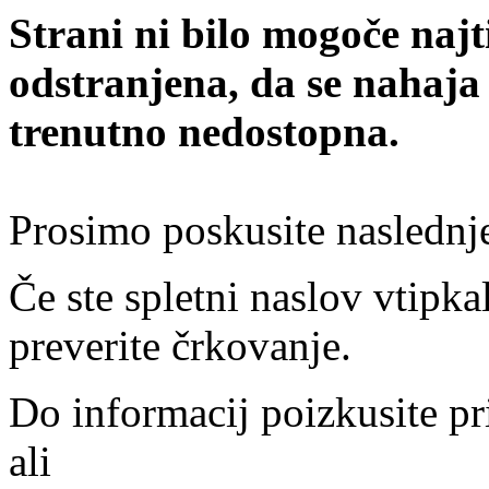
Strani ni bilo mogoče najt
odstranjena, da se nahaja
trenutno nedostopna.
Prosimo poskusite naslednj
Če ste spletni naslov vtipkal
preverite črkovanje.
Do informacij poizkusite pr
ali