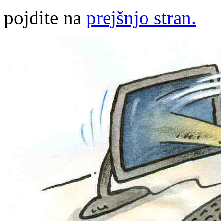
pojdite na
prejšnjo stran.