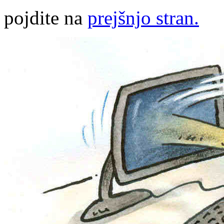
pojdite na
prejšnjo stran.