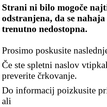
Strani ni bilo mogoče najt
odstranjena, da se nahaja
trenutno nedostopna.
Prosimo poskusite naslednj
Če ste spletni naslov vtipkal
preverite črkovanje.
Do informacij poizkusite pr
ali