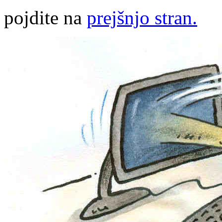
pojdite na
prejšnjo stran.