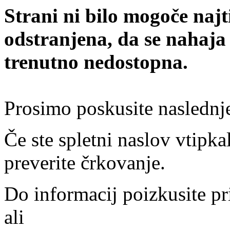
Strani ni bilo mogoče najt
odstranjena, da se nahaja
trenutno nedostopna.
Prosimo poskusite naslednj
Če ste spletni naslov vtipkal
preverite črkovanje.
Do informacij poizkusite pr
ali