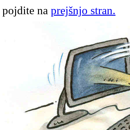
pojdite na
prejšnjo stran.