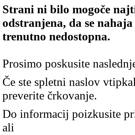
Strani ni bilo mogoče najt
odstranjena, da se nahaja
trenutno nedostopna.
Prosimo poskusite naslednj
Če ste spletni naslov vtipkal
preverite črkovanje.
Do informacij poizkusite pr
ali