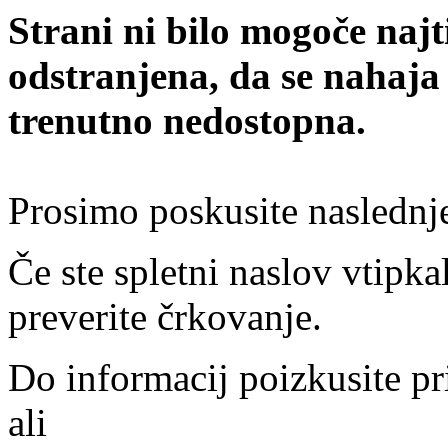
Strani ni bilo mogoče najt
odstranjena, da se nahaja
trenutno nedostopna.
Prosimo poskusite naslednj
Če ste spletni naslov vtipkal
preverite črkovanje.
Do informacij poizkusite pr
ali