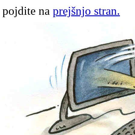
pojdite na
prejšnjo stran.