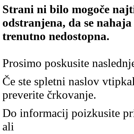
Strani ni bilo mogoče najt
odstranjena, da se nahaja
trenutno nedostopna.
Prosimo poskusite naslednj
Če ste spletni naslov vtipkal
preverite črkovanje.
Do informacij poizkusite pr
ali