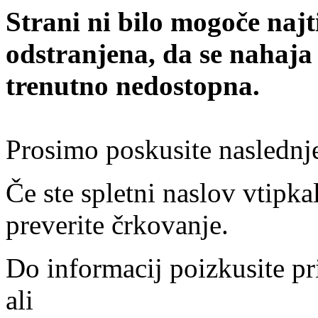
Strani ni bilo mogoče najt
odstranjena, da se nahaja
trenutno nedostopna.
Prosimo poskusite naslednj
Če ste spletni naslov vtipkal
preverite črkovanje.
Do informacij poizkusite pr
ali