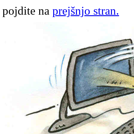
pojdite na
prejšnjo stran.