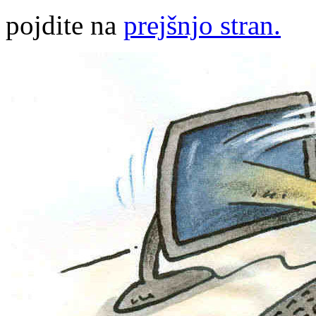
pojdite na
prejšnjo stran.