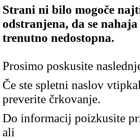
Strani ni bilo mogoče najt
odstranjena, da se nahaja
trenutno nedostopna.
Prosimo poskusite naslednj
Če ste spletni naslov vtipkal
preverite črkovanje.
Do informacij poizkusite pr
ali