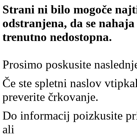
Strani ni bilo mogoče najt
odstranjena, da se nahaja
trenutno nedostopna.
Prosimo poskusite naslednj
Če ste spletni naslov vtipkal
preverite črkovanje.
Do informacij poizkusite pr
ali