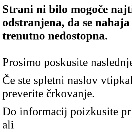
Strani ni bilo mogoče najt
odstranjena, da se nahaja
trenutno nedostopna.
Prosimo poskusite naslednj
Če ste spletni naslov vtipkal
preverite črkovanje.
Do informacij poizkusite pr
ali