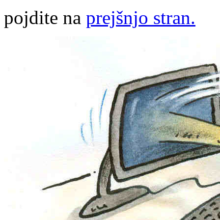
pojdite na
prejšnjo stran.