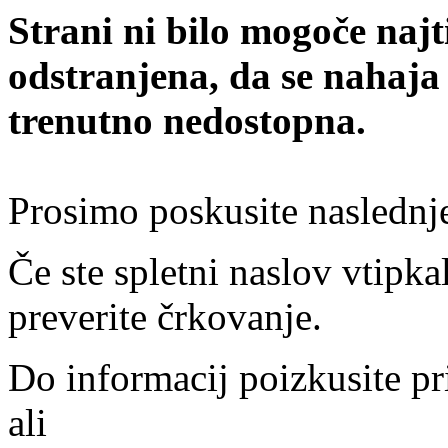
Strani ni bilo mogoče najt
odstranjena, da se nahaja
trenutno nedostopna.
Prosimo poskusite naslednj
Če ste spletni naslov vtipkal
preverite črkovanje.
Do informacij poizkusite pr
ali