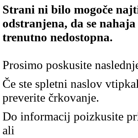
Strani ni bilo mogoče najt
odstranjena, da se nahaja
trenutno nedostopna.
Prosimo poskusite naslednj
Če ste spletni naslov vtipkal
preverite črkovanje.
Do informacij poizkusite pr
ali