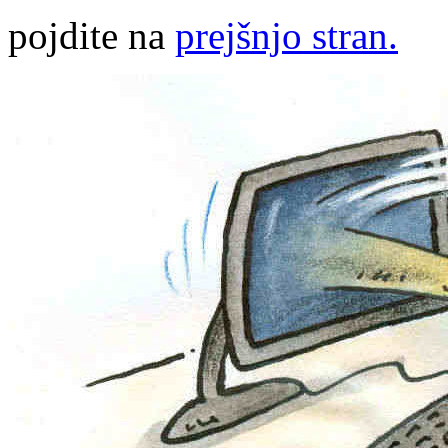
pojdite na
prejšnjo stran.