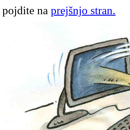
pojdite na
prejšnjo stran.