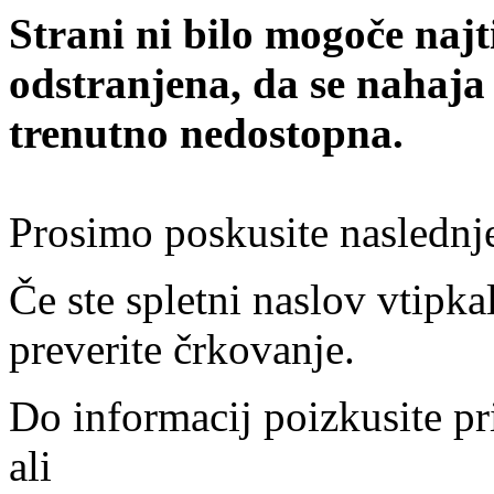
Strani ni bilo mogoče najt
odstranjena, da se nahaja
trenutno nedostopna.
Prosimo poskusite naslednj
Če ste spletni naslov vtipkal
preverite črkovanje.
Do informacij poizkusite pr
ali