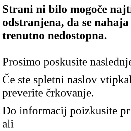
Strani ni bilo mogoče najt
odstranjena, da se nahaja
trenutno nedostopna.
Prosimo poskusite naslednj
Če ste spletni naslov vtipkal
preverite črkovanje.
Do informacij poizkusite pr
ali