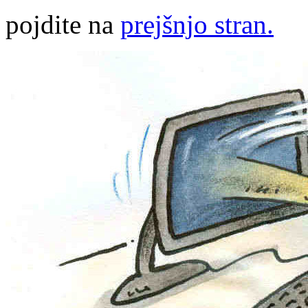
pojdite na
prejšnjo stran.