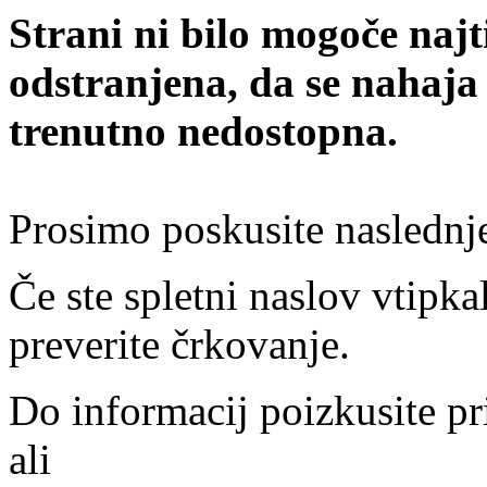
Strani ni bilo mogoče najt
odstranjena, da se nahaja
trenutno nedostopna.
Prosimo poskusite naslednj
Če ste spletni naslov vtipkal
preverite črkovanje.
Do informacij poizkusite pr
ali