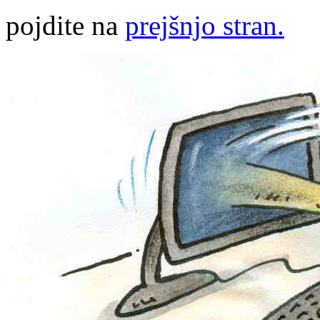
pojdite na
prejšnjo stran.