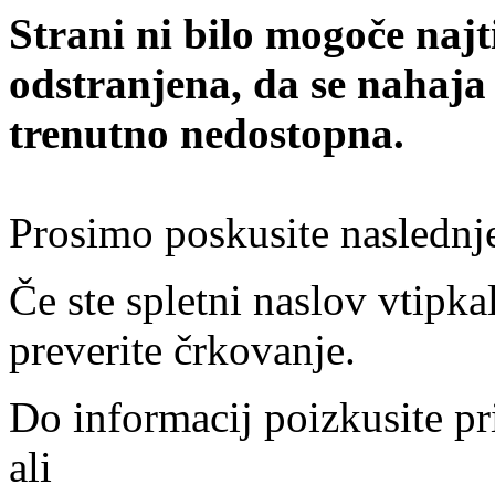
Strani ni bilo mogoče najt
odstranjena, da se nahaja
trenutno nedostopna.
Prosimo poskusite naslednj
Če ste spletni naslov vtipkal
preverite črkovanje.
Do informacij poizkusite pr
ali