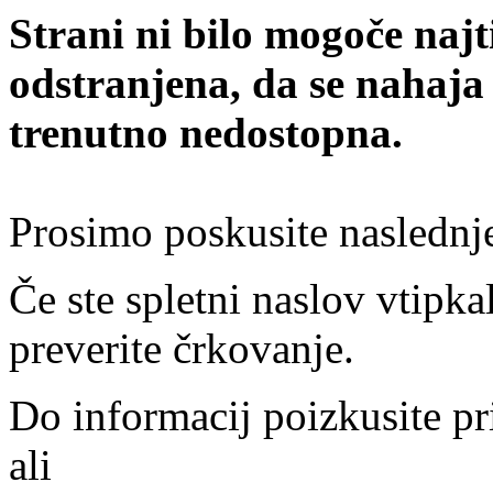
Strani ni bilo mogoče najt
odstranjena, da se nahaja
trenutno nedostopna.
Prosimo poskusite naslednj
Če ste spletni naslov vtipkal
preverite črkovanje.
Do informacij poizkusite pr
ali