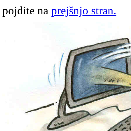
pojdite na
prejšnjo stran.