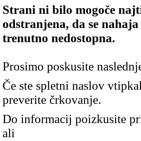
Strani ni bilo mogoče najt
odstranjena, da se nahaja
trenutno nedostopna.
Prosimo poskusite naslednj
Če ste spletni naslov vtipkal
preverite črkovanje.
Do informacij poizkusite pr
ali