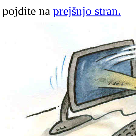
pojdite na
prejšnjo stran.