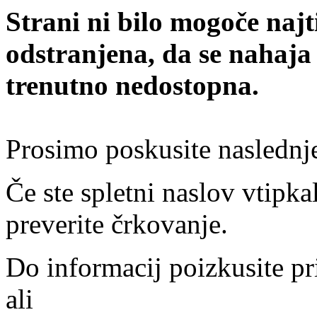
Strani ni bilo mogoče najt
odstranjena, da se nahaja
trenutno nedostopna.
Prosimo poskusite naslednj
Če ste spletni naslov vtipkal
preverite črkovanje.
Do informacij poizkusite pr
ali