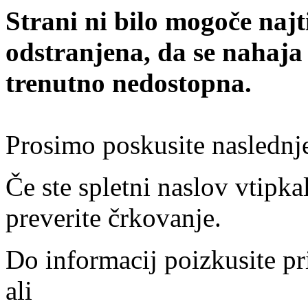
Strani ni bilo mogoče najt
odstranjena, da se nahaja
trenutno nedostopna.
Prosimo poskusite naslednj
Če ste spletni naslov vtipkal
preverite črkovanje.
Do informacij poizkusite pr
ali