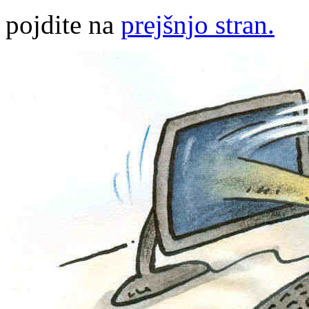
pojdite na
prejšnjo stran.