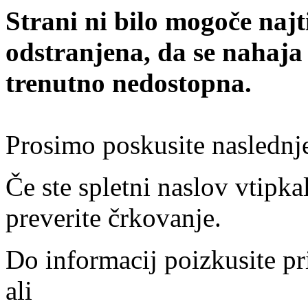
Strani ni bilo mogoče najt
odstranjena, da se nahaja
trenutno nedostopna.
Prosimo poskusite naslednj
Če ste spletni naslov vtipkal
preverite črkovanje.
Do informacij poizkusite pr
ali