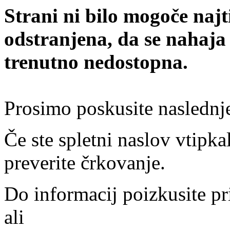
Strani ni bilo mogoče najt
odstranjena, da se nahaja
trenutno nedostopna.
Prosimo poskusite naslednj
Če ste spletni naslov vtipkal
preverite črkovanje.
Do informacij poizkusite pr
ali