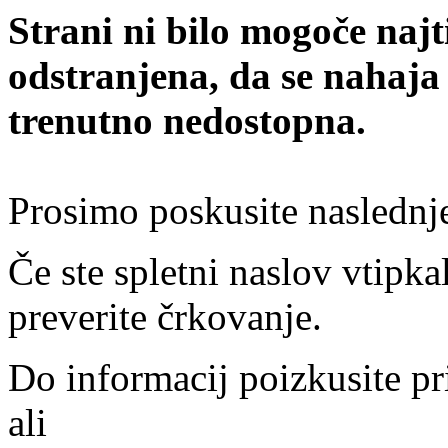
Strani ni bilo mogoče najt
odstranjena, da se nahaja
trenutno nedostopna.
Prosimo poskusite naslednj
Če ste spletni naslov vtipkal
preverite črkovanje.
Do informacij poizkusite pr
ali