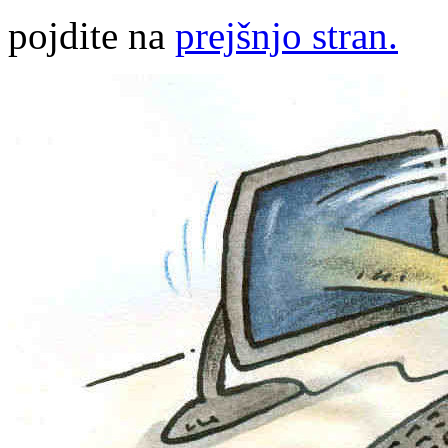
pojdite na
prejšnjo stran.