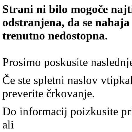
Strani ni bilo mogoče najt
odstranjena, da se nahaja
trenutno nedostopna.
Prosimo poskusite naslednj
Če ste spletni naslov vtipkal
preverite črkovanje.
Do informacij poizkusite pr
ali