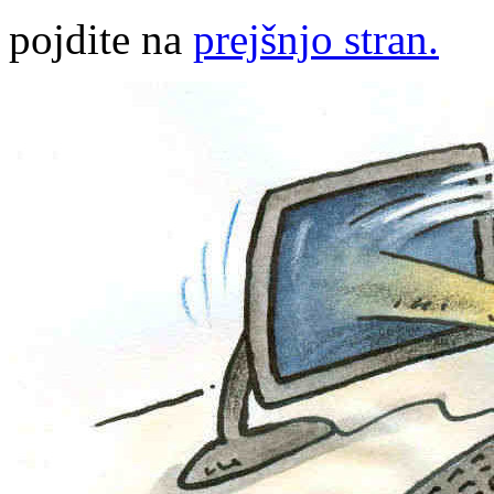
pojdite na
prejšnjo stran.