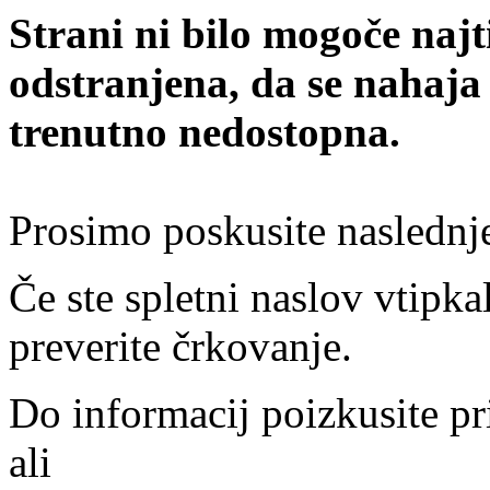
Strani ni bilo mogoče najt
odstranjena, da se nahaja
trenutno nedostopna.
Prosimo poskusite naslednj
Če ste spletni naslov vtipkal
preverite črkovanje.
Do informacij poizkusite pr
ali