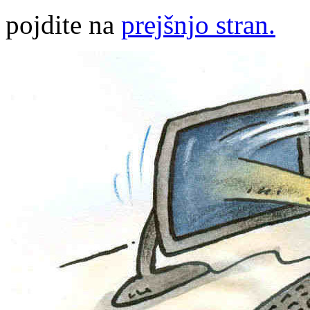
pojdite na
prejšnjo stran.