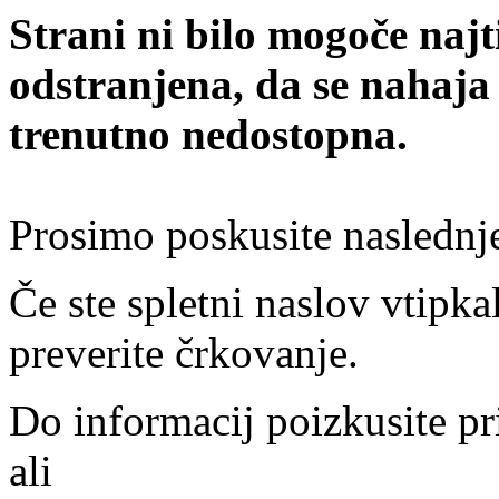
Strani ni bilo mogoče najt
odstranjena, da se nahaja
trenutno nedostopna.
Prosimo poskusite naslednj
Če ste spletni naslov vtipkal
preverite črkovanje.
Do informacij poizkusite pr
ali