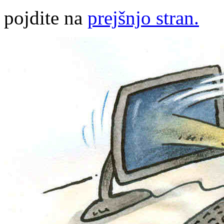
pojdite na
prejšnjo stran.