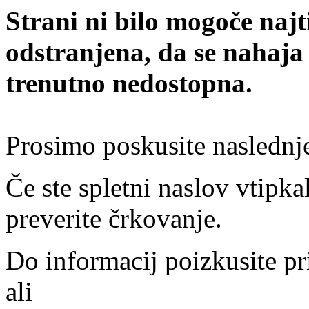
Strani ni bilo mogoče najt
odstranjena, da se nahaja
trenutno nedostopna.
Prosimo poskusite naslednj
Če ste spletni naslov vtipkal
preverite črkovanje.
Do informacij poizkusite pr
ali