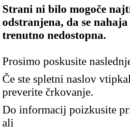
Strani ni bilo mogoče najt
odstranjena, da se nahaja
trenutno nedostopna.
Prosimo poskusite naslednj
Če ste spletni naslov vtipkal
preverite črkovanje.
Do informacij poizkusite pr
ali