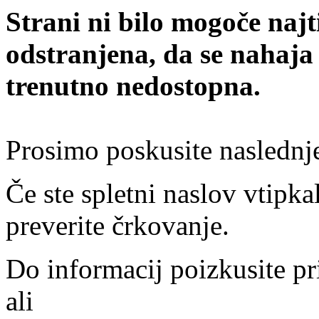
Strani ni bilo mogoče najt
odstranjena, da se nahaja
trenutno nedostopna.
Prosimo poskusite naslednj
Če ste spletni naslov vtipkal
preverite črkovanje.
Do informacij poizkusite pr
ali