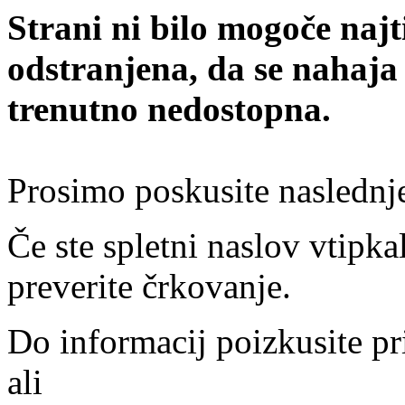
Strani ni bilo mogoče najt
odstranjena, da se nahaja
trenutno nedostopna.
Prosimo poskusite naslednj
Če ste spletni naslov vtipkal
preverite črkovanje.
Do informacij poizkusite pr
ali