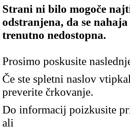
Strani ni bilo mogoče najt
odstranjena, da se nahaja
trenutno nedostopna.
Prosimo poskusite naslednj
Če ste spletni naslov vtipkal
preverite črkovanje.
Do informacij poizkusite pr
ali