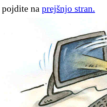
pojdite na
prejšnjo stran.