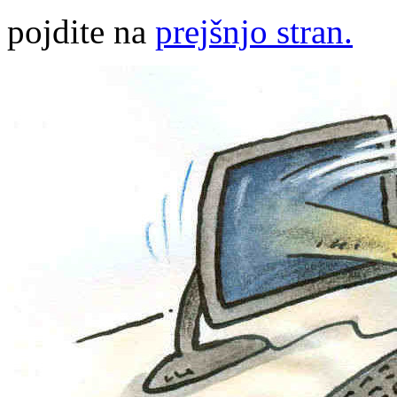
pojdite na
prejšnjo stran.