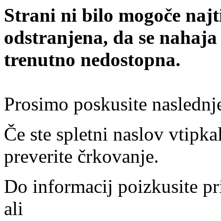
Strani ni bilo mogoče najt
odstranjena, da se nahaja
trenutno nedostopna.
Prosimo poskusite naslednj
Če ste spletni naslov vtipkal
preverite črkovanje.
Do informacij poizkusite pr
ali