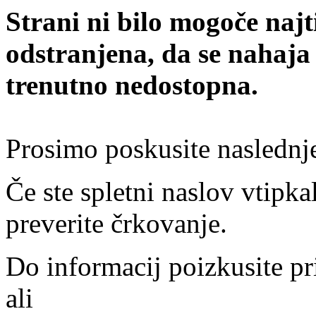
Strani ni bilo mogoče najt
odstranjena, da se nahaja
trenutno nedostopna.
Prosimo poskusite naslednj
Če ste spletni naslov vtipkal
preverite črkovanje.
Do informacij poizkusite pr
ali