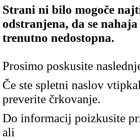
Strani ni bilo mogoče najt
odstranjena, da se nahaja
trenutno nedostopna.
Prosimo poskusite naslednj
Če ste spletni naslov vtipkal
preverite črkovanje.
Do informacij poizkusite pr
ali