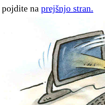
pojdite na
prejšnjo stran.