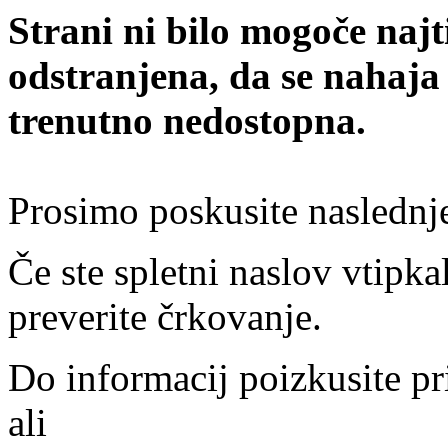
Strani ni bilo mogoče najt
odstranjena, da se nahaja
trenutno nedostopna.
Prosimo poskusite naslednj
Če ste spletni naslov vtipkal
preverite črkovanje.
Do informacij poizkusite pr
ali