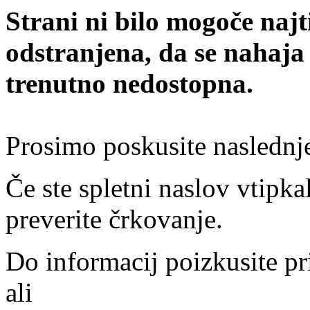
Strani ni bilo mogoče najt
odstranjena, da se nahaja
trenutno nedostopna.
Prosimo poskusite naslednj
Če ste spletni naslov vtipkal
preverite črkovanje.
Do informacij poizkusite pr
ali