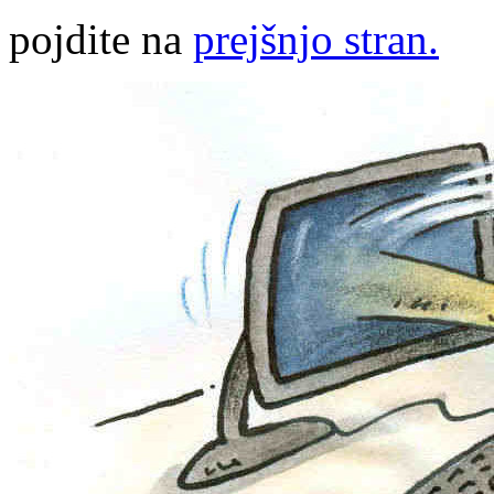
pojdite na
prejšnjo stran.