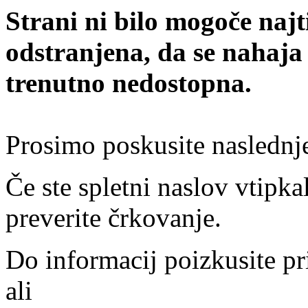
Strani ni bilo mogoče najt
odstranjena, da se nahaja
trenutno nedostopna.
Prosimo poskusite naslednj
Če ste spletni naslov vtipkal
preverite črkovanje.
Do informacij poizkusite pr
ali