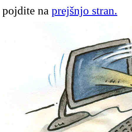
pojdite na
prejšnjo stran.