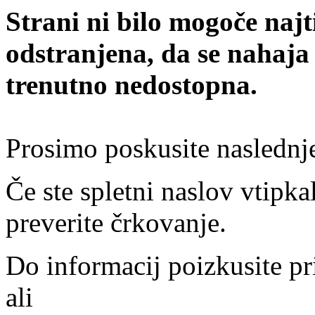
Strani ni bilo mogoče najt
odstranjena, da se nahaja
trenutno nedostopna.
Prosimo poskusite naslednj
Če ste spletni naslov vtipkal
preverite črkovanje.
Do informacij poizkusite pr
ali